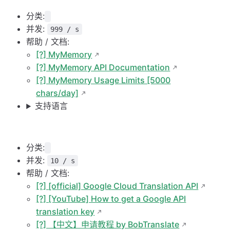
分类:
并发:
999 / s
帮助 / 文档:
[?] MyMemory
[?] MyMemory API Documentation
[?] MyMemory Usage Limits [5000
chars/day]
支持语言
分类:
并发:
10 / s
帮助 / 文档:
[?] [official] Google Cloud Translation API
[?] [YouTube] How to get a Google API
translation key
[?] 【中文】申请教程 by BobTranslate