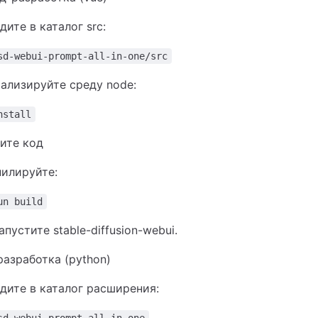
дите в каталог src:
sd-webui-prompt-all-in-one/src
ализируйте среду node:
nstall
ите код
илируйте:
un build
пустите stable-diffusion-webui.
разработка (python)
дите в каталог расширения: