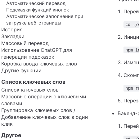
Автоматический перевод
Подсказки функций кнопок
Перей
Автоматическое заполнение при
загрузке веб-страницы
cd ./
История
Закладки
Иници
Массовый перевод
Использование ChatGPT для
npm i
генерации подсказок
Измен
Коробка ввода ключевых слов
Другие функции
Скомп
Список ключевых слов
npm r
Список ключевых слов
Массовые операции с ключевыми
Переза
словами
Группировка ключевых слов /
Бэкенд-
Добавление ключевых слов в один
клик
Перей
Другое