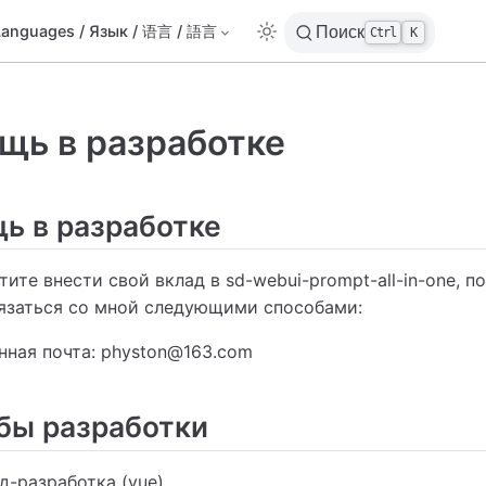
Languages / Язык / 语言 / 語言
Поиск
Ctrl
K
щь в разработке
ь в разработке
тите внести свой вклад в sd-webui-prompt-all-in-one, по
язаться со мной следующими способами:
нная почта: physton@163.com
бы разработки
д-разработка (vue)