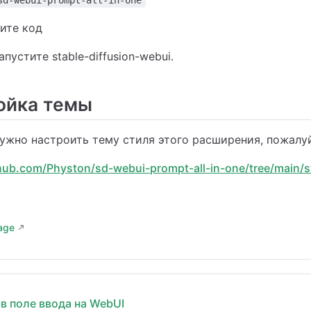
sd-webui-prompt-all-in-one
ите код
пустите stable-diffusion-webui.
ойка темы
ужно настроить тему стиля этого расширения, пожалуй
thub.com/Physton/sd-webui-prompt-all-in-one/tree/main/s
page
в поле ввода на WebUI