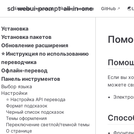
sd-webui-prompt-all-in-one
Главная страница
Пожертвование
GitHub
🌏
Установка
Помо
Установка пакетов
Обновление расширения
⭐ Инструкция по использованию
Помощ
переводчика
Офлайн-перевод
Если вы хо
Панель инструментов
можете св
Выбор языка
Настройки
Электро
⭐ Настройка API перевода
Формат подсказок
Черный список подсказок
Спосо
Темы оформления
Переключение светлой/темной темы
О странице
Фронтен